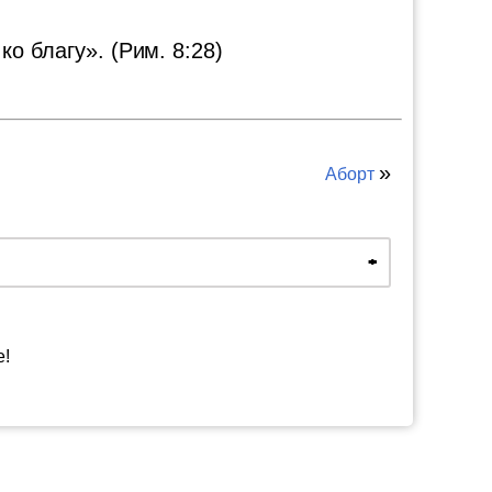
о благу». (Рим. 8:28)
»
Аборт
е!