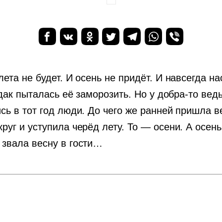
лета не будет. И осень не придёт. И навсегда н
 эдак пыталась её заморозить. Но у добра-то ве
сь в тот год люди. До чего же ранней пришла в
круг и уступила черёд лету. То — осени. А осен
 звала весну в гости…