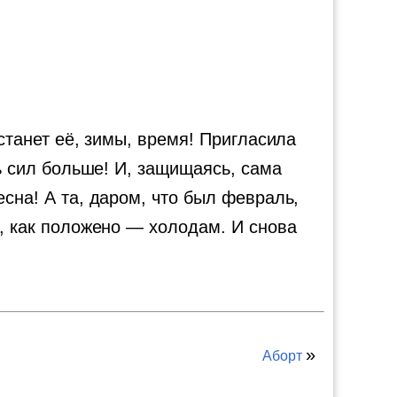
астанет её, зимы, время! Пригласила
дь сил больше! И, защищаясь, сама
есна! А та, даром, что был февраль,
ь, как положено — холодам. И снова
»
Аборт