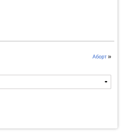
»
Аборт
х