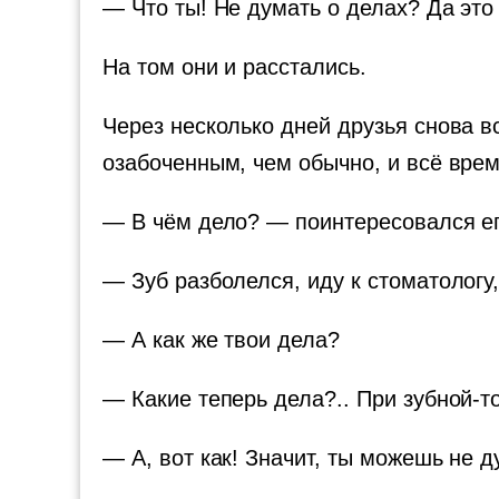
— Что ты! Не думать о делах? Да это
На том они и расстались.
Через несколько дней друзья снова 
озабоченным, чем обычно, и всё врем
— В чём дело? — поинтересовался ег
— Зуб разболелся, иду к стоматологу,
— А как же твои дела?
— Какие теперь дела?.. При зубной-то
— А, вот как! Значит, ты можешь не д